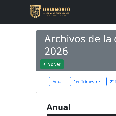
Archivos de l
2026
Volver
Anual
1er Trimestre
2º 
Anual