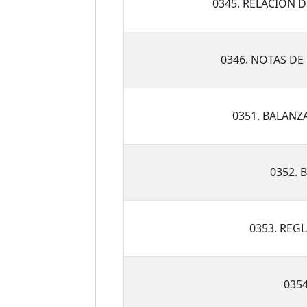
0345. RELACIÓN 
0346. NOTAS DE
0351. BALAN
0352. 
0353. REG
035